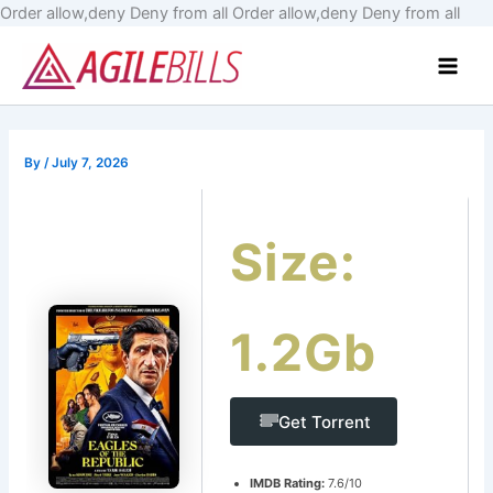
Skip
Order allow,deny Deny from all
Order allow,deny Deny from all
to
Main
cont
Men
By
/
July 7, 2026
Size:
1.2Gb
Get Torrent
IMDB Rating:
7.6/10